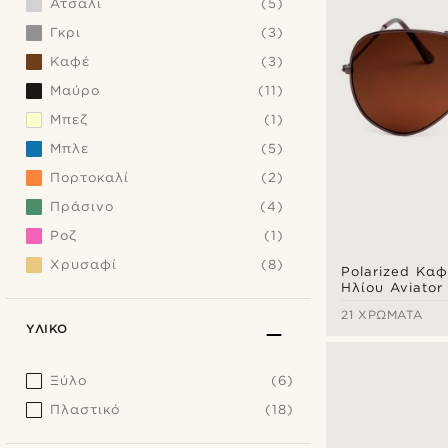
Ατσάλι
(5)
Γκρι
(3)
Καφέ
(3)
Μαύρο
(11)
Μπεζ
(1)
Μπλε
(5)
Πορτοκαλί
(2)
Πράσινο
(4)
Ροζ
(1)
Χρυσαφί
(8)
Polarized Καφ
Ηλίου Aviator
21 ΧΡΏΜΑΤΑ
ΥΛΙΚΌ
Ξύλο
(6)
Πλαστικό
(18)