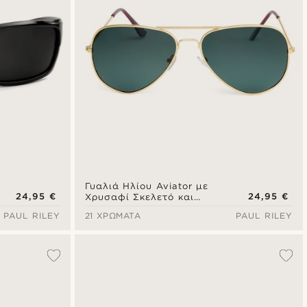
Γυαλιά Ηλίου Aviator με
24,95 €
24,95 €
Χρυσαφί Σκελετό και
Σκούρους Πράσινους
PAUL RILEY
21 ΧΡΏΜΑΤΑ
PAUL RILEY
Polarised Φακούς