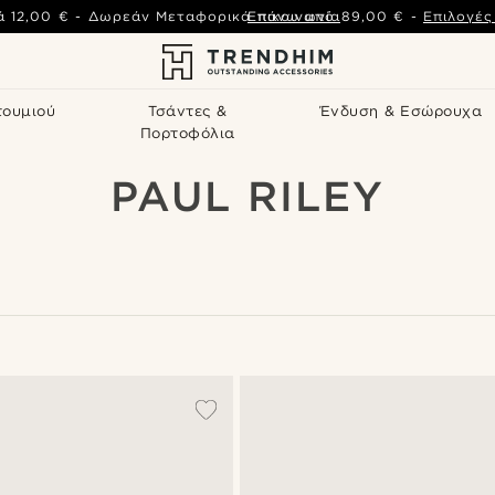
ά
12,00 €
-
Δωρεάν Μεταφορικά πάνω από
Επικοινωνία
89,00 €
-
Επιλογέ
τουμιού
Τσάντες &
Ένδυση & Εσώρουχα
Πορτοφόλια
PAUL RILEY