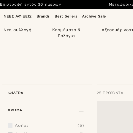
Επιστροφή εντός 30 ημερών
Μεταφορικ
ΝΕΕΣ ΑΦΙΞΕΙΣ
Brands
Best Sellers
Archive Sale
Νέα συλλογή
Κοσμήματα &
Αξεσουάρ κοσ
Ρολόγια
ΦΊΛΤΡΑ
25 ΠΡΟΪΌΝΤΑ
ΧΡΏΜΑ
Ασήμι
(5)